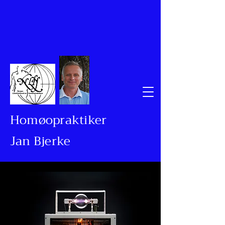
Homøopraktiker
Jan Bjerke