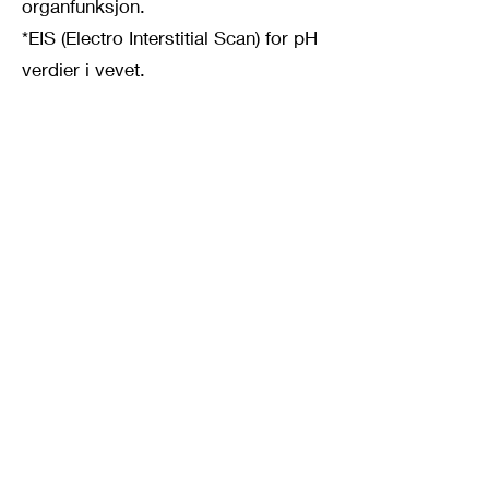
organfunksjon.
*EIS (Electro Interstitial Scan) for pH
verdier i vevet.
*Statistisk vurdering av mange hjerte
– kar problemer.
*Kartlegging av insulinresisitens og
sukkerstoffskitet.
*Statistisk vurdering av en rekke
vanlige helseproblemer.
*Differensiering mellom årsaker og
kompensasjoner.
*Homeostase-vurdering av ulike
systemer og funksjoner.
*Utregning av total helsetilstand
(total homeostase).
*Oppfølgingstest viser effekten av