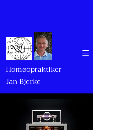
Homøopraktiker
Jan Bjerke